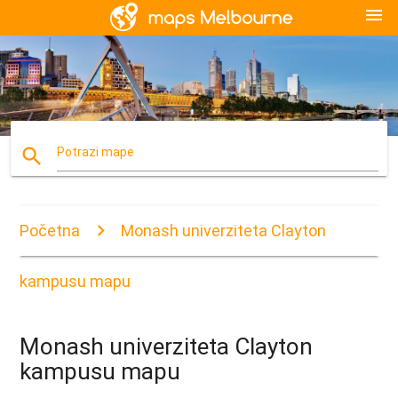
menu
search
Potrazi mape
Početna
Monash univerziteta Clayton
kampusu mapu
Monash univerziteta Clayton
kampusu mapu