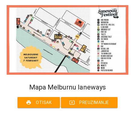
Mapa Melburnu laneways
print
system_update_alt
OTISAK
PREUZIMANJE